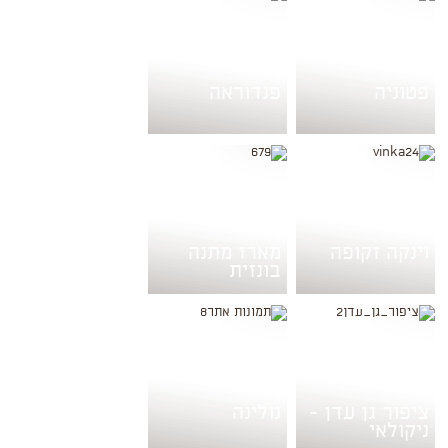
פטוניה
פנדוראה
וינקה זקופה
מארז מתנה
בונזית
ציפור גן עדן -
נולינה
ניקולאי