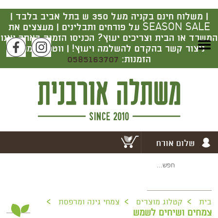
|
משלוח חינם בקניה מעל 350 ש בתל אביב בלבד |
SEASON SALE על פורחים ותבלינים | מעצצים את
המשרד או הבית וצריכים יעוץ? הכניסו הזמנה באתר ואנו
ניצור קשר בהקדם להשלמה ויעוץ! | ווטסאפ מרכז
הזמנות:
0585163707
שלום אורח
>
>
>
בית
קטלוג מוצרים
צמחי גינה ומרפסת
צמחים ושיחים לשמש