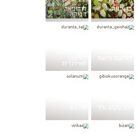
בראיניה
דודוניאה
דביקה
דורנטה גיישה
דורנטה
תאילנדית
היביסקוס סיני
סולנום