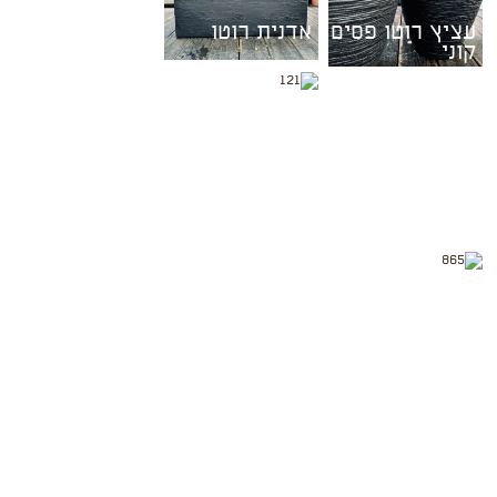
עציץ רוטו פסים
אדנית רוטו
קוני
עציץ קונוס עם
פסים
בית עציץ
MOON