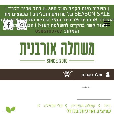
|
משלוח חינם בקניה מעל 350 ש בתל אביב בלבד |
SEASON SALE על פורחים ותבלינים | מעצצים את
המשרד או הבית וצריכים יעוץ? הכניסו הזמנה באתר ואנו
ניצור קשר בהקדם להשלמה ויעוץ! | ווטסאפ מרכז
הזמנות:
0585163707
שלום אורח
>
>
>
בית
קטלוג מוצרים
כלי שתילה
עציצים ואדניות בגדול