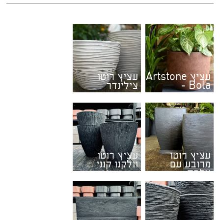
עציץ Artstone
עציץ רוטו
- Bola
צילינדר
עציץ רוטו
עציץ רוטו
מרובע עם
וולקנו קוני
צלחת