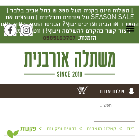
|
משלוח חינם בקניה מעל 350 ש בתל אביב בלבד |
SEASON SALE על פורחים ותבלינים | מעצצים את
המשרד או הבית וצריכים יעוץ? הכניסו הזמנה באתר ואנו
ניצור קשר בהקדם להשלמה ויעוץ! | ווטסאפ מרכז
הזמנות:
0585163707
שלום אורח
>
>
>
פקעות
בית
קטלוג מוצרים
זרעים ופקעות