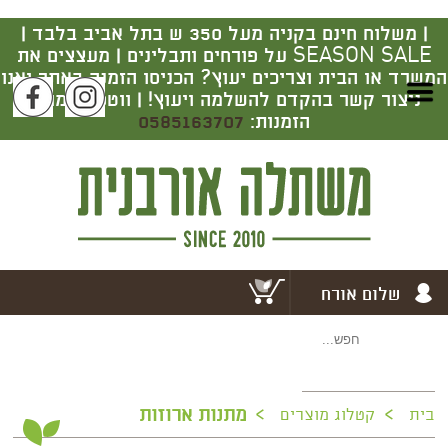
|
משלוח חינם בקניה מעל 350 ש בתל אביב בלבד |
SEASON SALE על פורחים ותבלינים | מעצצים את
המשרד או הבית וצריכים יעוץ? הכניסו הזמנה באתר ואנו
ניצור קשר בהקדם להשלמה ויעוץ! | ווטסאפ מרכז
הזמנות:
0585163707
שלום אורח
>
>
מתנות ארוזות
בית
קטלוג מוצרים