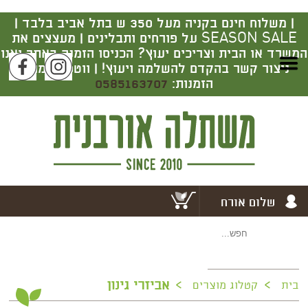
|
משלוח חינם בקניה מעל 350 ש בתל אביב בלבד |
SEASON SALE על פורחים ותבלינים | מעצצים את
המשרד או הבית וצריכים יעוץ? הכניסו הזמנה באתר ואנו
ניצור קשר בהקדם להשלמה ויעוץ! | ווטסאפ מרכז
הזמנות:
0585163707
שלום אורח
>
>
אביזרי גינון
בית
קטלוג מוצרים