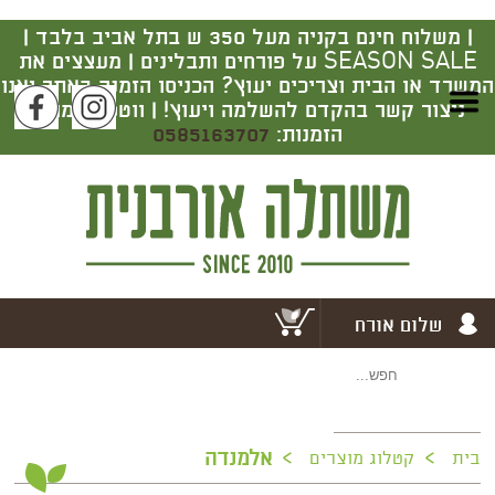
|
משלוח חינם בקניה מעל 350 ש בתל אביב בלבד |
SEASON SALE על פורחים ותבלינים | מעצצים את
המשרד או הבית וצריכים יעוץ? הכניסו הזמנה באתר ואנו
ניצור קשר בהקדם להשלמה ויעוץ! | ווטסאפ מרכז
הזמנות:
0585163707
שלום אורח
>
>
אלמנדה
בית
קטלוג מוצרים