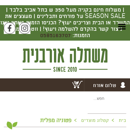
|
משלוח חינם בקניה מעל 350 ש בתל אביב בלבד |
SEASON SALE על פורחים ותבלינים | מעצצים את
המשרד או הבית וצריכים יעוץ? הכניסו הזמנה באתר ואנו
ניצור קשר בהקדם להשלמה ויעוץ! | ווטסאפ מרכז
הזמנות:
0585163707
שלום אורח
>
>
פטוניה מפלית
בית
קטלוג מוצרים