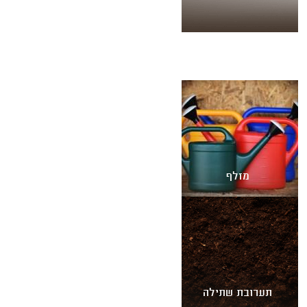
מזלף
תערובת שתילה