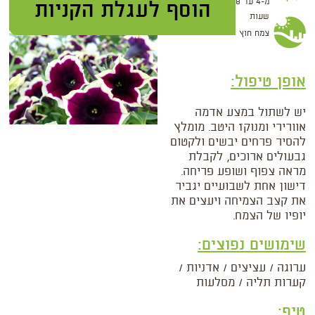
מ-4 עד 8
שעות
צמח חוץ
אופן טיפול:
יש לשתול במצע אדמה
אוורירי ומנוקז היטב. מומלץ
להסיר פרחים יבשים ולקטום
גבעולים ארוכים, לקבלת
מראה צפוף ושופע פריחה.
דישון אחת לשבועיים יגביר
את קצב הצמיחה ויעצים את
יופיו של הצמח.
שימושים נפוצים:
ערוגה / עציצים / אדניות /
קערות תליה / מסלעות
טיפ: