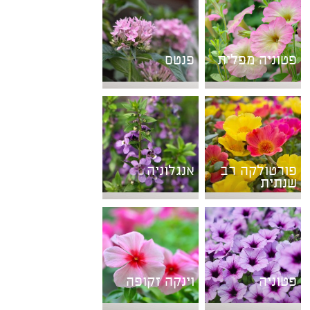
פטוניה מפלית
פנטס
פורטולקה רב
אנגלוניה
שנתית
פטוניה
וינקה זקופה