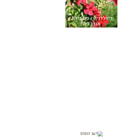
דיפלדניה / סנדבילה /
מנדבליה