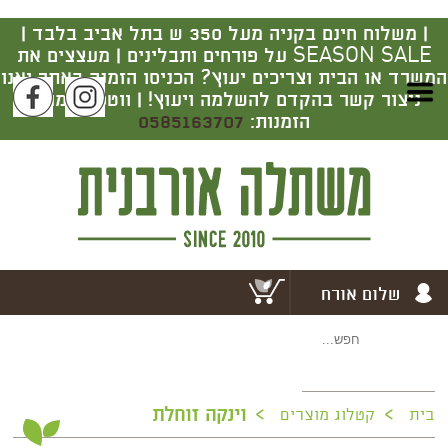
|
משלוח חינם בקניה מעל 350 ש בתל אביב בלבד |
SEASON SALE על פורחים ותבלינים | מעצצים את
המשרד או הבית וצריכים יעוץ? הכניסו הזמנה באתר ואנו
ניצור קשר בהקדם להשלמה ויעוץ! | ווטסאפ מרכז
הזמנות:
0585163707
שלום אורח
>
>
וינקה זוחלת
בית
קטלוג מוצרים