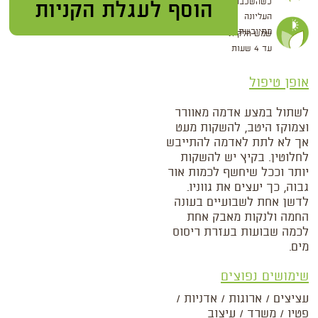
כשהשכבה
העליונה
מתייבשת
שמש חלקית
עד 4 שעות
אופן טיפול
לשתול במצע אדמה מאוורר
וצמוקז היטב, להשקות מעט
אך לא לתת לאדמה להתייבש
לחלוטין. בקיץ יש להשקות
יותר וככל שיחשף לכמות אור
גבוה, כך יעצים את גווניו.
לדשן אחת לשבועיים בעונה
החמה ולנקות מאבק אחת
לכמה שבועות בעזרת ריסוס
מים.
שימושים נפוצים
עציצים / ארוגות / אדניות /
פטיו / משרד / עיצוב