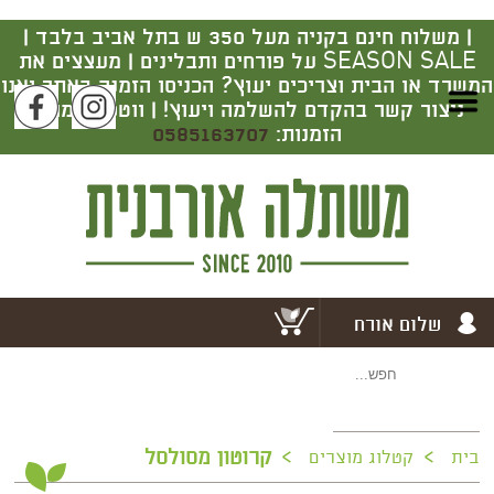
|
משלוח חינם בקניה מעל 350 ש בתל אביב בלבד |
SEASON SALE על פורחים ותבלינים | מעצצים את
המשרד או הבית וצריכים יעוץ? הכניסו הזמנה באתר ואנו
ניצור קשר בהקדם להשלמה ויעוץ! | ווטסאפ מרכז
הזמנות:
0585163707
שלום אורח
>
>
קרוטון מסולסל
בית
קטלוג מוצרים