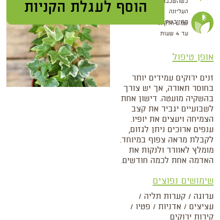
כשהשכבה
העליונה
מתייבשת
שמש חלקית
עד 4 שעות
אופן טיפול
זנים ירוקים עמידים יותר
בחוסר תאורה, אך יש צורך
בהשקיה מועטה. דישון אחת
לשבועיים יגביר את קצב
הצמיחה ויעצים את יופיו.
ענפים ארוכים ניתן לגזום,
לקבלת מראה צפוף במיוחד.
מומלץ לאוורר ולנקות את
האדמה אחת לכמה חודשים.
שימושים נפוצים
ערוגה / קערות תליה /
עציצים / אדניות / פטיו /
קירות ירוקים