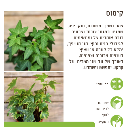
קיסוס
צמח נשפך ומשתרע, חזק ויפה,
שמגיע במגוון צורות וצבעים.
רובם אוהבים צל ומתאימים
לגידולי פנים וחוץ. הזן הנשפך,
ימלא כל קערה או עציץ
בענפים ארוכים וצפופים,
באורך של עד שני מטרים. על
קרקע יתפשט וישתרע.
רב שנתי
צמח גם
לבית וגם
לחוץ
השקייה