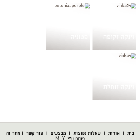
וינקה זקופה
פטוניה
וינקה זוחלת
בית
|
אודות
|
שאלות נפוצות
| מבצעים |
צור קשר
| אתר זה
פותח ע"י:
MLY