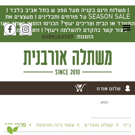
|
משלוח חינם בקניה מעל 350 ש בתל אביב בלבד |
SEASON SALE על פורחים ותבלינים | מעצצים את
המשרד או הבית וצריכים יעוץ? הכניסו הזמנה באתר ואנו
ניצור קשר בהקדם להשלמה ויעוץ! | ווטסאפ מרכז
הזמנות:
0585163707
שלום אורח
>
>
>
פרחי חוץ
בית
קטלוג מוצרים
צמחי גינה ומרפסת