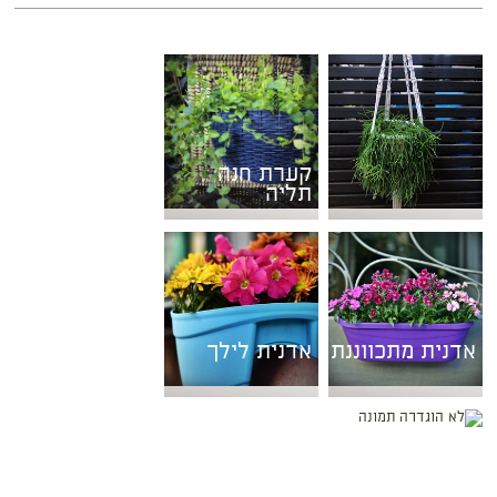
קערת חנה
תליה
אדנית מתכווננת
אדנית לילך