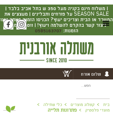
|
משלוח חינם בקניה מעל 350 ש בתל אביב בלבד |
SEASON SALE על פורחים ותבלינים | מעצצים את
המשרד או הבית וצריכים יעוץ? הכניסו הזמנה באתר ואנו
ניצור קשר בהקדם להשלמה ויעוץ! | ווטסאפ מרכז
הזמנות:
0585163707
שלום אורח
>
>
>
בית
קטלוג מוצרים
כלי שתילה
>
פתרונות תלייה
מוצרי פלסטיק